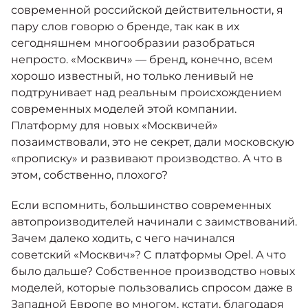
Москвич 6
современной российской действительности, я
Яркий динамичный седан
пару слов говорю о бренде, так как в их
от 2 237 000 ₽*
КОНТАКТЫ
сегодняшнем многообразии разобраться
Кредитные программы
Моторное масло
непросто. «Москвич» — бренд, конечно, всем
хорошо известный, но только ленивый не
СЕРВИСНЫЕ АКЦИИ
подтрунивает над реальным происхождением
Спецпредложения
Москвич 3 с ручным
современных моделей этой компании.
управлением (РУ)
Платформу для новых «Москвичей»
Кроссовер, создающий равные
АКСЕССУАРЫ
возможности
позаимствовали, это не секрет, дали московскую
Калькулятор трейд-ин
«прописку» и развивают производство. А что в
от 2 069 000 ₽*
этом, собственно, плохого?
Страховые программы
Москвич 8
Если вспомнить, большинство современных
Практичный семиместный
автопроизводителей начинали с заимствований.
кроссовер
Зачем далеко ходить, с чего начинался
от 3 125 000 ₽*
советский «Москвич»? C платформы Opel. А что
было дальше? Собственное производство новых
моделей, которые пользовались спросом даже в
Западной Европе во многом, кстати, благодаря