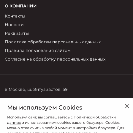
О КОМПАНИИ
Контакты
Новости
Реквизиты
Политика обработки персональных данных
Правила пользования сайтом
Согласие на обработку персональных данных
в Москве, ш. Энтузиастов, 59
Продажи
Сервис
Мы используем Cookies
8 (495) 011-41-26
8 (495) 011-41-26
Используя сайт, вы соглашаетесь с
Политикой обработки
данных
и использованием cookies вашего браузера. Cookies
можно отключить в любой момент в настройках браузера. Для