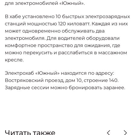
Москвич 6
для электромобилей «Южный».
Яркий динамичный седан
от 2 237 000 ₽*
В хабе установлено 10 быстрых электрозарядных
КОНТАКТЫ
Кредитные программы
Моторное масло
станций мощностью 120 киловатт. Каждая из них
может одновременно обслуживать два
электромобиля. Для водителей оборудовали
СЕРВИСНЫЕ АКЦИИ
Спецпредложения
комфортное пространство для ожидания, где
Москвич 3 с ручным
управлением (РУ)
можно перекусить и расслабиться в массажном
Кроссовер, создающий равные
АКСЕССУАРЫ
кресле.
возможности
Калькулятор трейд-ин
от 2 069 000 ₽*
Электрохаб «Южный» находится по адресу:
Востряковский проезд, дом 10, строение 140.
Страховые программы
Зарядные сессии можно бронировать заранее.
Москвич 8
Практичный семиместный
кроссовер
от 3 125 000 ₽*
Читать также